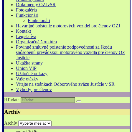
Dokumenty OZJvSR
Fotogaléria
Funkcionári
Funkcionári
Havarijné poistenie motorových vozidel pre členov OZJ
Kontakt
Legislatíva
Organizačná štruktúra
Povinné zmluvné poistenie zodpovednosti za škodu
spôsobenú prevádzkou motorového vozidla pre členov OZ
Justície
Ukážka strany
Union VIP
Užitočné odkazy
Vaše otázky
Vitajte na stránkach Odborového zväzu Justícíe v SR
Výhody pre členov
Hľadať:
Archív
Archív
august 2026