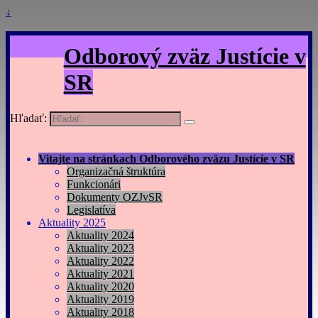
↓
Odborový zväz Justície v
SR
Hľadať:
Vitajte na stránkach Odborového zväzu Justícíe v SR
Organizačná štruktúra
Funkcionári
Dokumenty OZJvSR
Legislatíva
Aktuality 2025
Aktuality 2024
Aktuality 2023
Aktuality 2022
Aktuality 2021
Aktuality 2020
Aktuality 2019
Aktuality 2018