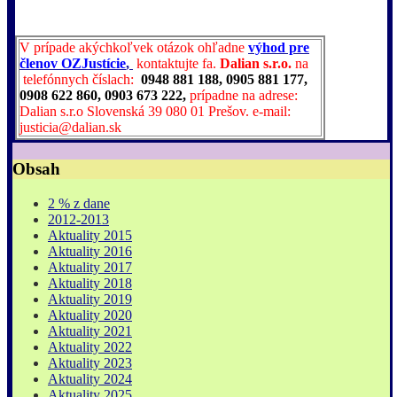
V prípade akýchkoľvek otázok ohľadne
výhod pre
členov OZJustície
,
kontaktujte fa.
Dalian s.r.o.
na
telefónnych číslach:
0948 881 188, 0905 881 177,
0908 622 860, 0903 673 222,
prípadne na adrese:
Dalian s.r.o Slovenská 39 080 01 Prešov. e-mail:
justicia@dalian.sk
Obsah
2 % z dane
2012-2013
Aktuality 2015
Aktuality 2016
Aktuality 2017
Aktuality 2018
Aktuality 2019
Aktuality 2020
Aktuality 2021
Aktuality 2022
Aktuality 2023
Aktuality 2024
Aktuality 2025