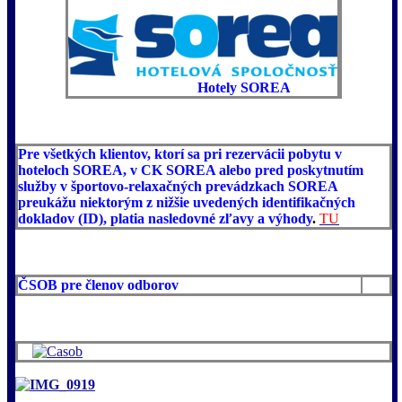
Hotely SOREA
Pre všetkých klientov, ktorí sa pri rezervácii pobytu v
hoteloch SOREA, v CK SOREA alebo pred poskytnutím
služby v športovo-relaxačných prevádzkach SOREA
preukážu niektorým z nižšie uvedených identifikačných
dokladov (ID), platia nasledovné zľavy a výhody
.
TU
ČSOB pre členov odborov