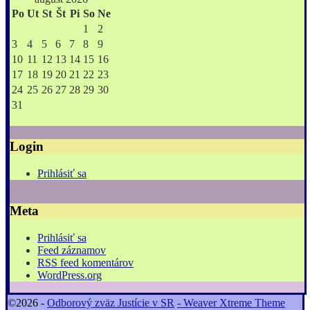
Po
Ut
St
Št
Pi
So
Ne
1
2
3
4
5
6
7
8
9
10
11
12
13
14
15
16
17
18
19
20
21
22
23
24
25
26
27
28
29
30
31
Login
Prihlásiť sa
Meta
Prihlásiť sa
Feed záznamov
RSS feed komentárov
WordPress.org
©2026 -
Odborový zväz Justície v SR
-
Weaver Xtreme Theme