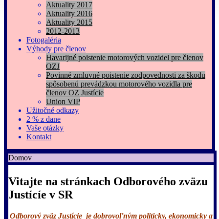
Aktuality 2017
Aktuality 2016
Aktuality 2015
2012-2013
Fotogaléria
Výhody pre členov
Havarijné poistenie motorových vozidel pre členov
OZJ
Povinné zmluvné poistenie zodpovednosti za škodu
spôsobenú prevádzkou motorového vozidla pre
členov OZ Justície
Union VIP
Užitočné odkazy
2 % z dane
Vaše otázky
Kontakt
Domov
Vitajte na stránkach Odborového zväzu
Justícíe v SR
Odborový zväz Justície je dobrovoľným politicky, ekonomicky a