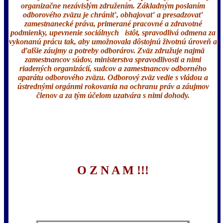
organizačne nezávislým združením. Základným poslaním
odborového zväzu je chrániť, obhajovať a presadzovať
zamestnanecké práva, primerané pracovné a zdravotné
podmienky, upevnenie sociálnych istôt, spravodlivá odmena za
vykonanú prácu tak, aby umožnovala dôstojnú životnú úroveň a
ďalšie záujmy a potreby odborárov. Zväz združuje najmä
zamestnancov súdov, ministerstva spravodlivosti a nimi
riadených organizácií, sudcov a zamestnancov odborného
aparátu odborového zväzu. Odborový zväz vedie s vládou a
ústrednými orgánmi rokovania na ochranu práv a záujmov
členov a za tým účelom uzatvára s nimi dohody.
O Z N A M !!!