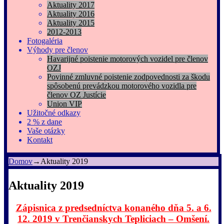
Aktuality 2017
Aktuality 2016
Aktuality 2015
2012-2013
Fotogaléria
Výhody pre členov
Havarijné poistenie motorových vozidel pre členov
OZJ
Povinné zmluvné poistenie zodpovednosti za škodu
spôsobenú prevádzkou motorového vozidla pre
členov OZ Justície
Union VIP
Užitočné odkazy
2 % z dane
Vaše otázky
Kontakt
Domov
→
Aktuality 2019
Aktuality 2019
Zápisnica z predsedníctva konaného dňa 5. a 6.
12. 2019 v Trenčianskych Tepliciach – Omšení.