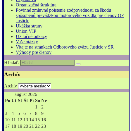
Organizačná štruktúra
Povinné zmluvné poistenie zodpovednosti za škodu
spôsobenú prevádzkou motorového vozidla pre členov OZ
Justície
Ukážka strany
Union VIP
Užitočné odkazy
Vaše otázky
Vitajte na stránkach Odborového zväzu Justícíe v SR
Výhody pre členov
Hľadať:
Archív
Archív
august 2026
Po
Ut
St
Št
Pi
So
Ne
1
2
3
4
5
6
7
8
9
10
11
12
13
14
15
16
17
18
19
20
21
22
23