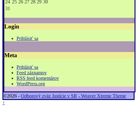
24
25
26
27
28
29
30
31
Login
Prihlásiť sa
Meta
Prihlásiť sa
Feed záznamov
RSS feed komentárov
WordPress.org
©2026 -
Odborový zväz Justície v SR
-
Weaver Xtreme Theme
↑