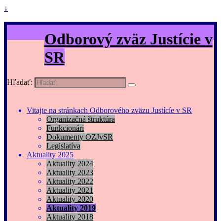
↓
Odborový zväz Justície v
SR
Hľadať:
Vitajte na stránkach Odborového zväzu Justícíe v SR
Organizačná štruktúra
Funkcionári
Dokumenty OZJvSR
Legislatíva
Aktuality 2025
Aktuality 2024
Aktuality 2023
Aktuality 2022
Aktuality 2021
Aktuality 2020
Aktuality 2019
Aktuality 2018